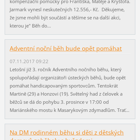
kompenzační pomůcky pro Františka, Matěje a Kryštofa.
Jarmark vynesl neskutečných 12.556,- Kč. Děkujeme,
že jsme mohli být součástí a těšíme se na další akci,
kterou je" Běh do...
Adventní noční běh bude opět pomáhat
07.11.2017 09:22
Letošní již 3. ročník Adventního nočního běhu, který
spolupořádají organizátoři ústeckých běhů, bude opět
pomáhat handicapovaným sportovcům. Tentokrát
Martině (29) a Honzovi (19). Světelný had z čelovek a
běžců se dá do pohybu 3. prosince v 17:00 od
Mariánského mostu k Masarykovým zdymadlům. Trať...
Na DM rodinném běhu si děti z dětských