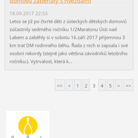
domovů zaběhaly s hvězdami
18.09.2017 22:53
Letos se již po čtvrté děti z ústeckých dětských domovů
zúčastnily sedmého ročníku 1/2Maratonu Ústí nad
Labem a zaběhly si v sobotu 16.září 2017 příjemnou 3
km trať DM rodinného běhu. Řada z nich si zapsala i své
osobní rekordy (stejně jako většina závodníků letošního
ročníku:). Vytrvalost, která k...
<<
<
1
2
3
4
5
>
>>