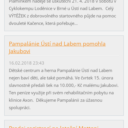
Plamínkem naděje se uskuteční 21. 4. 2018 v sobotu v
Cyklokempu Loděnice v Brné u Ústí nad Labem. Celý
VÝTĚŽEK z dobrovolného startovného půjde na pomoc
dvouleté Kačence, která pořebuje...
Pampalánie Ústí nad Labem pomohla
Jakubovi
16.02.2018 23:43
Dětské centrum a herna Pampalánie Ústí nad Labem
nejen baví děti, ale také pomáhá. Ve čvrtek 15. února
slavnostně předali šek na 10.000,- Kč malému Jakubovi.
Ten peníze využije při svém rehabilitačním pobytu na
klinice Axon. Děkujeme Pampalánii za úžasnou
spolupráci.