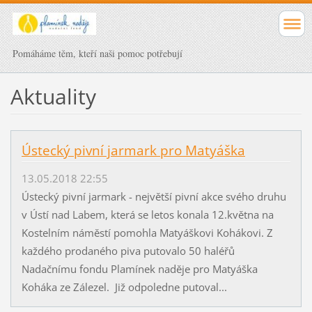
Pomáháme těm, kteří naši pomoc potřebují
Aktuality
Ústecký pivní jarmark pro Matyáška
13.05.2018 22:55
Ústecký pivní jarmark - největší pivní akce svého druhu
v Ústí nad Labem, která se letos konala 12.května na
Kostelním náměstí pomohla Matyáškovi Kohákovi. Z
každého prodaného piva putovalo 50 haléřů
Nadačnímu fondu Plamínek naděje pro Matyáška
Koháka ze Zálezel. Již odpoledne putoval...