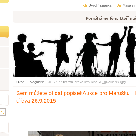
Úvodní stránka
Mapa st
Pomáháme těm, kteří na
Úvod
|
Fotogalerie
|
20150927-festival-dreva-letni-kino-20_galerie-980.jpg
Sem můžete přidat popisekAukce pro Marušku - IV
dřeva 26.9.2015