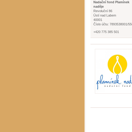
Nadační fond Plamínek
naděje
Revoluční 86
Ústí nad Labem
40001
Číslo účtu: 7893538001/5
+420 775 385 501