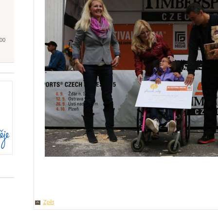
500
Zpět