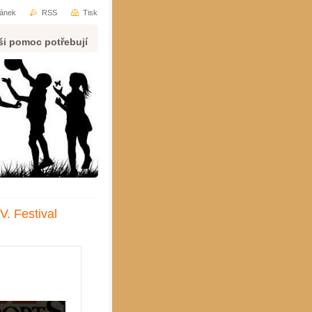
ránek
RSS
Tisk
ši pomoc potřebují
. Festival