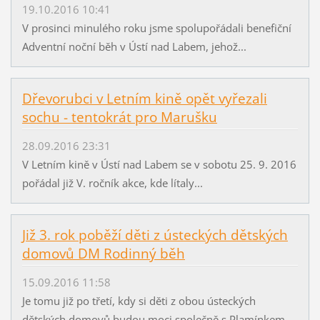
19.10.2016 10:41
V prosinci minulého roku jsme spolupořádali benefiční
Adventní noční běh v Ústí nad Labem, jehož...
Dřevorubci v Letním kině opět vyřezali
sochu - tentokrát pro Marušku
28.09.2016 23:31
V Letním kině v Ústí nad Labem se v sobotu 25. 9. 2016
pořádal již V. ročník akce, kde lítaly...
Již 3. rok poběží děti z ústeckých dětských
domovů DM Rodinný běh
15.09.2016 11:58
Je tomu již po třetí, kdy si děti z obou ústeckých
dětských domovů budou moci společně s Plamínkem...