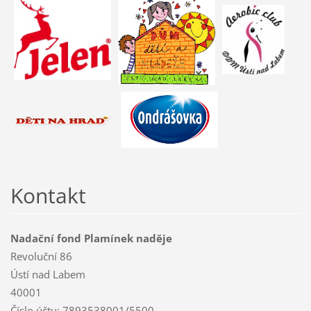
Kontakt
Nadační fond Plamínek naděje
Revoluční 86
Ústí nad Labem
40001
Číslo účtu: 7893538001/5500